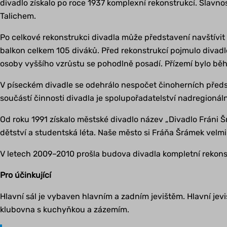
divadlo získalo po roce 1937 komplexní rekonstrukcí. Slavn
Talichem.
Po celkové rekonstrukci divadla může představení navštívit 
balkon celkem 105 diváků. Před rekonstrukcí pojmulo divadlo
osoby vyššího vzrůstu se pohodlně posadí. Přízemí bylo běh
V píseckém divadle se odehrálo nespočet činoherních předs
součástí činnosti divadla je spolupořadatelství nadregionáln
Od roku 1991 získalo městské divadlo název „Divadlo Fráni 
dětství a studentská léta. Naše město si Fráňa Šrámek velmi
V letech 2009–2010 prošla budova divadla kompletní rekons
Pro účinkující
Hlavní sál je vybaven hlavním a zadním jevištěm. Hlavní jeviš
klubovna s kuchyňkou a zázemím.