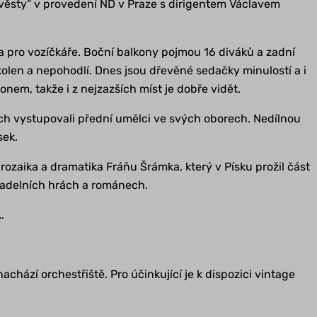
evěsty“ v provedení ND v Praze s dirigentem Václavem
ta pro vozíčkáře. Boční balkony pojmou 16 diváků a zadní
kolen a nepohodlí. Dnes jsou dřevěné sedačky minulostí a i
em, takže i z nejzazších míst je dobře vidět.
ých vystupovali přední umělci ve svých oborech. Nedílnou
sek.
ozaika a dramatika Fráňu Šrámka, který v Písku prožil část
ivadelních hrách a románech.
…
chází orchestřiště. Pro účinkující je k dispozici vintage