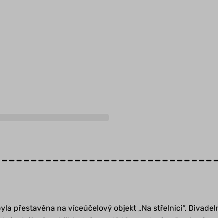
------------------------------
ž byla přestavěna na víceúčelový objekt „Na střelnici“. Diva