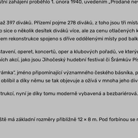
ostní zahájení proběhlo 1. února 1940, uvedením „Prodané n
až 397 diváků. Přízemí pojme 278 diváků, z toho jsou tři mís
 sice o několik desítek diváků více, ale za cenu otlačených 
em rekonstrukce spojeno s dříve oddělenými místy pod balkon
tavení, operet, koncertů, oper a klubových pořadů, ve kter
ích akcí, jako jsou Jihočeský hudební festival či Šrámkův Pí
Šrámka“, jméno připomínající významného českého básníka, pr
 oblíbil a díky němu se tak objevuje a ožívá v mnoha jeho d
trukcí, nyní je díky tomu moderně vybavená a bezbariérová
tě má základní rozměry přibližně 12 × 8 m. Pod forbínou se na